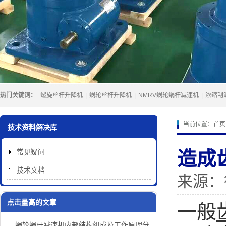
热门关键词：
螺旋丝杆升降机
|
蜗轮丝杆升降机
|
NMRV蜗轮蜗杆减速机
|
浓缩刮
当前位置：
首页
技术资料解决库
常见疑问
造成
技术文档
来源：
点击量高的文章
一般
蜗轮蜗杆减速机内部结构组成及工作原理分