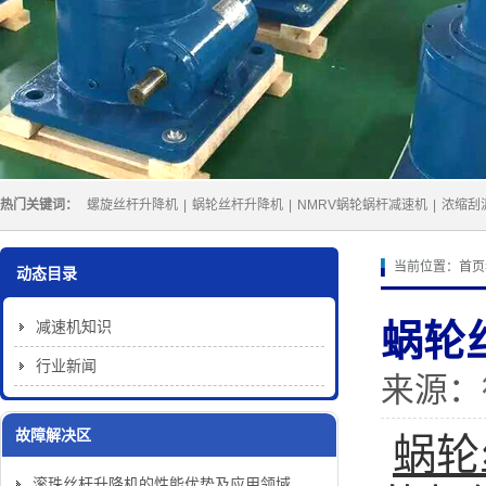
热门关键词：
螺旋丝杆升降机
|
蜗轮丝杆升降机
|
NMRV蜗轮蜗杆减速机
|
浓缩刮
当前位置：
首页
动态目录
减速机知识
蜗轮
行业新闻
来源：
故障解决区
蜗轮
滚珠丝杆升降机的性能优势及应用领域