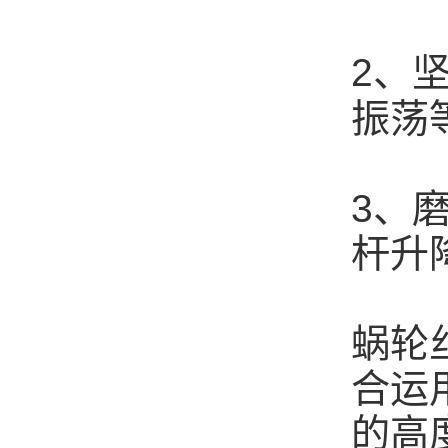
2、
振荡
3、
杆升
蜗轮
合运
的高