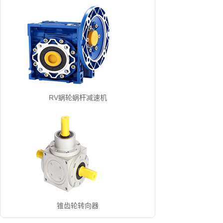
RV蜗轮蜗杆减速机
锥齿轮转向器