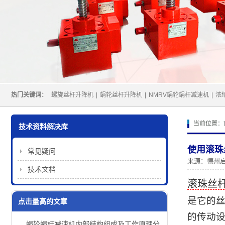
热门关键词：
螺旋丝杆升降机
|
蜗轮丝杆升降机
|
NMRV蜗轮蜗杆减速机
|
浓
当前位置：
技术资料解决库
使用滚珠
常见疑问
来源：
德州
技术文档
滚珠丝
是它的
点击量高的文章
的传动
蜗轮蜗杆减速机内部结构组成及工作原理分