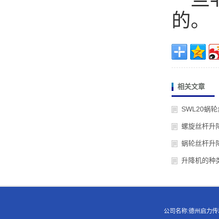
的。
相关文章
SWL20蜗
螺旋丝杆升
蜗轮丝杆升
升降机的种
公司名称:德州启力传动机