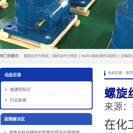
热门关键词：
螺旋丝杆升降机
|
蜗轮丝杆升降机
|
NMRV蜗轮蜗杆减速机
|
浓缩刮
当前位置：
首页
动态目录
减速机知识
螺旋
行业新闻
来源：
故障解决区
在化
滚珠丝杆升降机的性能优势及应用领域