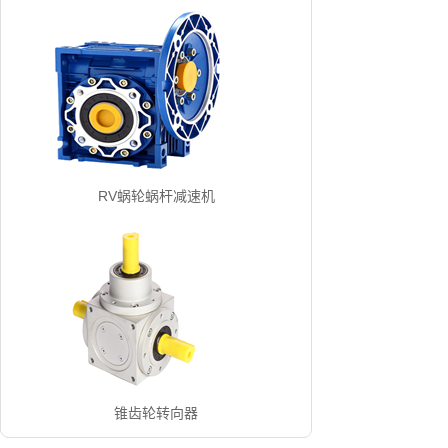
RV蜗轮蜗杆减速机
锥齿轮转向器