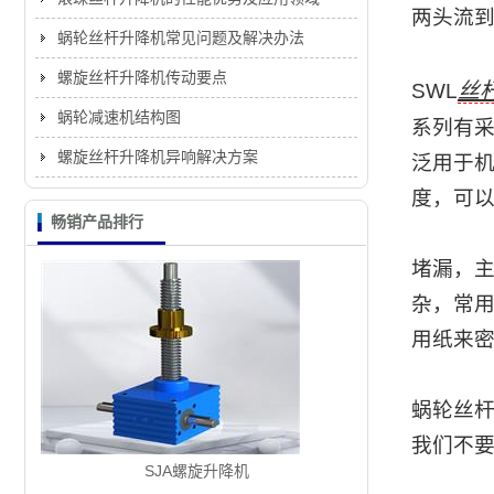
两头流
蜗轮丝杆升降机常见问题及解决办法
螺旋丝杆升降机传动要点
丝
SWL
蜗轮减速机结构图
系列有
螺旋丝杆升降机异响解决方案
泛用于
度，可
畅销产品排行
堵漏，
杂，常用
用纸来
蜗轮丝
我们不
SJA螺旋升降机