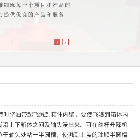
1
2
转时将油带起飞溅到箱体内壁，要使飞溅到箱体内
渐沿上下箱体之间及轴头浸出来。可在
丝杆升降机
位于轴头处粘一半圆槽，使溅到上盖的油顺半圆槽