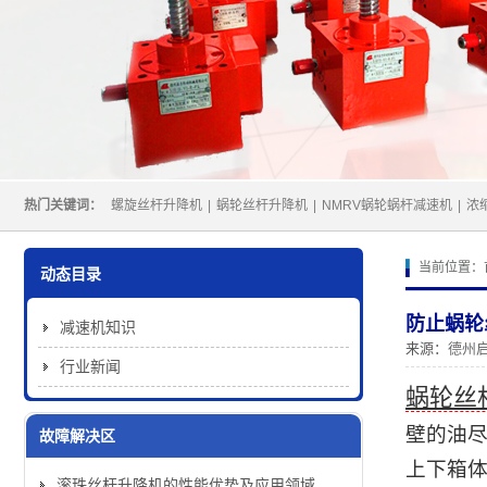
热门关键词：
螺旋丝杆升降机
|
蜗轮丝杆升降机
|
NMRV蜗轮蜗杆减速机
|
浓
当前位置：
动态目录
防止蜗轮
减速机知识
来源：
德州
行业新闻
蜗轮丝
壁的油
故障解决区
上下箱
滚珠丝杆升降机的性能优势及应用领域