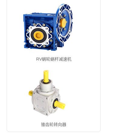
RV蜗轮蜗杆减速机
锥齿轮转向器