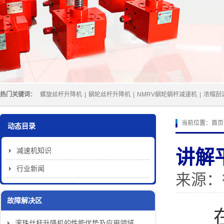
热门关键词：
螺旋丝杆升降机
|
蜗轮丝杆升降机
|
NMRV蜗轮蜗杆减速机
|
浓缩刮
当前位置：
首页
动态目录
减速机知识
讲解
行业新闻
来源：
故障解决区
在
滚珠丝杆升降机的性能优势及应用领域